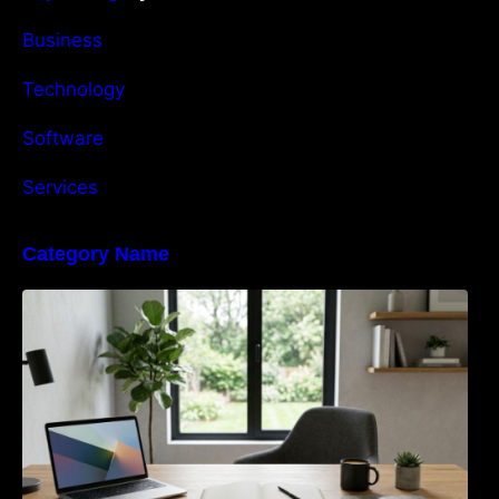
Business
Technology
Software
Services
Category Name
Navigating the EU Packaging Waste
Regulation: What Businesses Need to Know