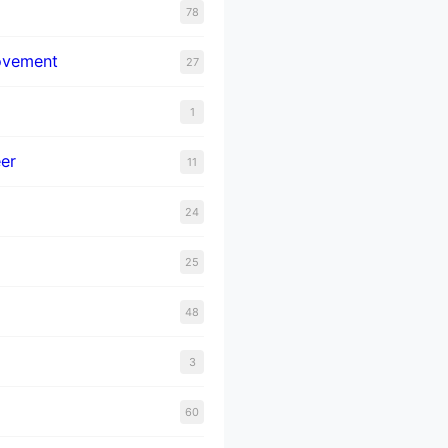
78
ovement
27
1
er
11
24
25
48
3
60