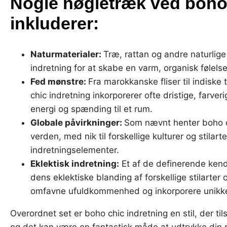
Nogle nøgletræk ved boho 
inkluderer:
Naturmaterialer:
Træ, rattan og andre naturlige
indretning for at skabe en varm, organisk følelse
Fed mønstre:
Fra marokkanske fliser til indiske 
chic indretning inkorporerer ofte dristige, farveri
energi og spænding til et rum.
Globale påvirkninger:
Som nævnt henter boho ch
verden, med nik til forskellige kulturer og stilart
indretningselementer.
Eklektisk indretning:
Et af de definerende kend
dens eklektiske blanding af forskellige stilarter
omfavne ufuldkommenhed og inkorporere unikke, 
Overordnet set er boho chic indretning en stil, der tilsk
og det kan være en fantastisk måde at udtrykke din 