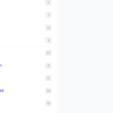
2
1
13
4
33
n
8
11
nt
28
19