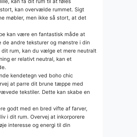
lle, kan få dit rum til at føles
tort, kan overvælde rummet. Sigt
ine møbler, men ikke så stort, at det
e kan være en fantastisk måde at
veje de andre teksturer og mønstre i din
 dit rum, kan du vælge et mere neutralt
ng er relativt neutral, kan et
de.
ende kendetegn ved boho chic
ervej at parre dit brune tæppe med
 vævede tekstiler. Dette kan skabe en
e godt med en bred vifte af farver,
liv i dit rum. Overvej at inkorporere
øje interesse og energi til din