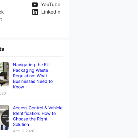
YouTube
ok
LinkedIn
t
ts
Navigating the EU
Packaging Waste
Regulation: What
Businesses Need to
Know
2026
Access Control & Vehicle
Identification: How to
Choose the Right
Solution
April 3, 2026