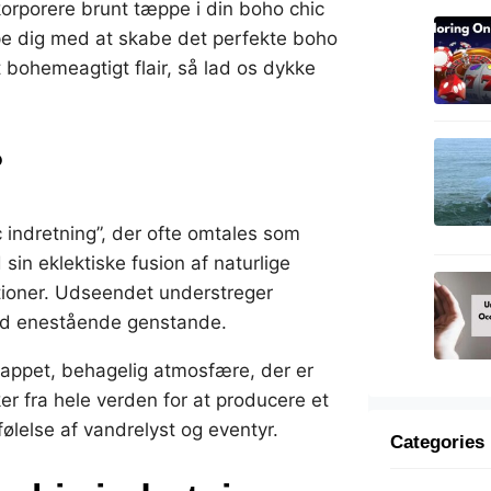
nkorporere brunt tæppe i din boho chic
ælpe dig med at skabe det perfekte boho
et bohemeagtigt flair, så lad os dykke
?
indretning”, der ofte omtales som
sin eklektiske fusion af naturlige
ationer. Udseendet understreger
m med enestående genstande.
lappet, behagelig atmosfære, der er
r fra hele verden for at producere et
følelse af vandrelyst og eventyr.
Categories