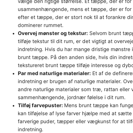
vælge den rigtige størrelse. Et tæppe, der er for li
usammenhængende, mens et tæppe, der er for s
efter et tæppe, der er stort nok til at forankre d
dominerer rummet.
Overvej mønster og tekstur:
Selvom brunt tæpp
tilføje tekstur til dit rum, er det vigtigt at over
indretning. Hvis du har mange dristige mønstre i
brunt tæppe. På den anden side, hvis din indretni
tekstureret brunt tæppe tilføje interesse og dyb
Par med naturlige materialer:
Et af de definer
indretning er brugen af naturlige materialer. Ov
andre naturlige materialer som træ, rattan eller
sammenhængende, jordnær følelse i dit rum.
Tilføj farvepuster:
Mens brunt tæppe kan funger
kan tilføjelse af lyse farver hjælpe med at sætte 
farverige puder, tæpper eller vægkunst for at tilf
indretning.