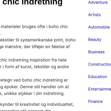
chic indretning
Adventure
Artists
 materialer bruges ofte i boho chic
Automobile
.
Beauty
tekstiler til sydamerikanske print, boho
ge mønstre, der tilføjer en følelse af
Business
ic indretning inspiration fra hele
Constructio
er i form af kunst, tekstiler og andre
Education
etegn ved boho chic indretning er
 og epoker. Denne stil handler om at
Entertainme
unikke stykker i din indretning.
Finance
ynder til kreativitet og individualitet,
personlige stil gennem din